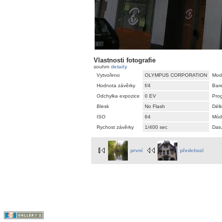
Vlastnosti fotografie
souhrn
detaily
Vytvořeno
OLYMPUS CORPORATION
Mod
Hodnota závěrky
f/4
Bar
Odchylka expozice
0 EV
Pro
Blesk
No Flash
Délk
ISO
64
Mód
Rychost závěrky
1/400 sec
Dat
první
předchozí