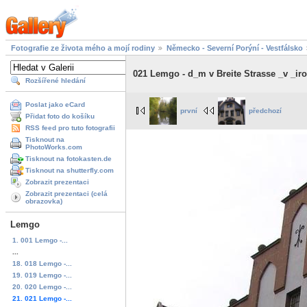
Fotografie ze života mého a mojí rodiny
Německo - Severní Porýní - Vestfálsko
021 Lemgo - d_m v Breite Strasse _v _iro
Rozšířené hledání
Poslat jako eCard
první
předchozí
Přidat foto do košíku
RSS feed pro tuto fotografii
Tisknout na
PhotoWorks.com
Tisknout na fotokasten.de
Tisknout na shutterfly.com
Zobrazit prezentaci
Zobrazit prezentaci (celá
obrazovka)
Lemgo
1. 001 Lemgo -...
...
18. 018 Lemgo -...
19. 019 Lemgo -...
20. 020 Lemgo -...
21. 021 Lemgo -...