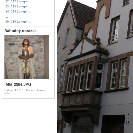
22. 022 Lemgo -...
23. 023 Lemgo -...
24. 024 Lemgo -...
...
89. 089 Lemgo -...
Náhodný obrázek
IMG_2984.JPG
Datum: 4.4.2010
Počet zobrazení:
5557