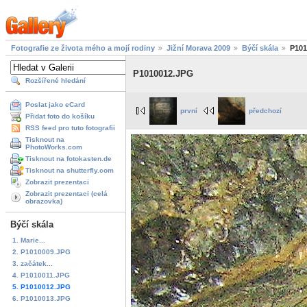
Fotografie ze života mého a mojí rodiny
Jižní Morava 2009
Býčí skála
P101
P1010012.JPG
Rozšířené hledání
Poslat jako eCard
první
předchozí
Přidat foto do košíku
RSS feed pro tuto fotografii
Tisknout na
PhotoWorks.com
Tisknout na fotokasten.de
Tisknout na shutterfly.com
Zobrazit prezentaci
Zobrazit prezentaci (celá
obrazovka)
Býčí skála
1. Marie...
2. P1010009.JPG
3. začátek...
4. P1010011.JPG
5. P1010012.JPG
6. P1010013.JPG