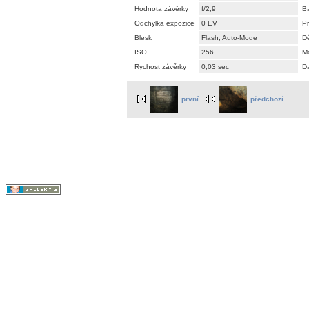
Hodnota závěrky
f/2,9
B
Odchylka expozice
0 EV
P
Blesk
Flash, Auto-Mode
Dé
ISO
256
M
Rychost závěrky
0,03 sec
D
první
předchozí