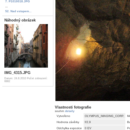
7. P1010018.JPG
...
52. Nad vstupem...
Náhodný obrázek
IMG_4315.JPG
Datum: 24.8.2010
Počet zobrazení:
6882
Vlastnosti fotografie
souhrn
detaily
Vytvořeno
OLYMPUS_IMAGING_CORP.
M
Hodnota závěrky
f/2,9
B
Odchylka expozice
0 EV
P