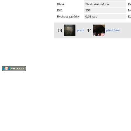
Blesk
Flash, Auto-Mode
Dé
ISO
256
M
Rychost závěrky
0,03 sec
D
první
předchozí