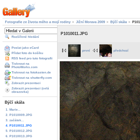
Fotografie ze života mého a mojí rodiny
Jižní Morava 2009
Býčí skála
P101
P1010011.JPG
Rozšířené hledání
Poslat jako eCard
první
předchozí
Přidat foto do košíku
RSS feed pro tuto fotografii
Tisknout na
PhotoWorks.com
Tisknout na fotokasten.de
Tisknout na shutterfly.com
Zobrazit prezentaci
Zobrazit prezentaci (celá
obrazovka)
Býčí skála
1. Marie...
2. P1010009.JPG
3. začátek...
4. P1010011.JPG
5. P1010012.JPG
6. P1010013.JPG